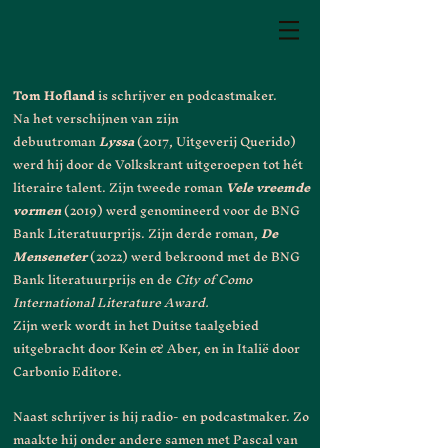
Tom Hofland
is schrijver en podcastmaker.
Na het verschijnen van zijn
debuutroman
Lyssa
(2017, Uitgeverij Querido)
werd hij door de Volkskrant uitgeroepen tot hét
literaire talent. Zijn tweede roman
Vele vreemde
vormen
(2019) werd genomineerd voor de BNG
Bank Literatuurprijs. Zijn derde roman,
De
Menseneter
(2022) werd bekroond met de BNG
Bank literatuurprijs en de
City of Como
International Literature Award.
Zijn werk wordt in het Duitse taalgebied
uitgebracht door Kein & Aber, en in Italië door
Carbonio Editore.
Naast schrijver is hij radio- en podcastmaker. Zo
maakte hij onder andere samen met Pascal van