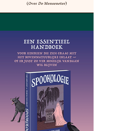
(Over
De Menseneter
)